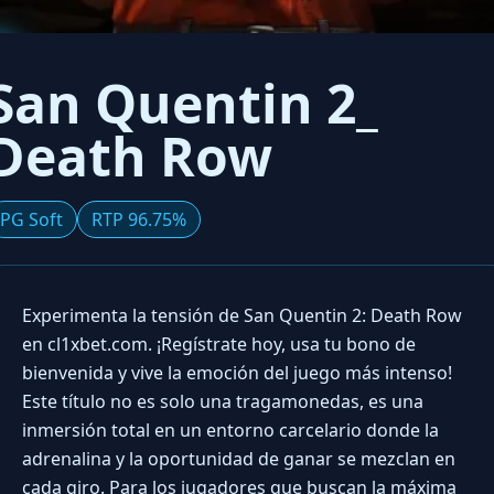
▶
San Quentin 2_
Death Row
PG Soft
RTP 96.75%
Experimenta la tensión de San Quentin 2: Death Row
en cl1xbet.com. ¡Regístrate hoy, usa tu bono de
bienvenida y vive la emoción del juego más intenso!
Este título no es solo una tragamonedas, es una
inmersión total en un entorno carcelario donde la
adrenalina y la oportunidad de ganar se mezclan en
cada giro. Para los jugadores que buscan la máxima