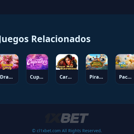
Juegos Relacionados
Cupcakes
Cara Mia Carmen
Pack & Cash
Dragon Gates
Pirate Bonanza
© cl1xbet.com All Rights Reserved.