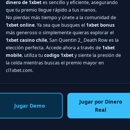
dinero de 1xbet
es sencillo y eficiente, asegurando
que tu premio llegue rápido a tus manos.
No pierdas más tiempo y únete a la comunidad de
1xbet online
. Ya sea que busques el
1xbet bonus
más generoso o simplemente quieras explorar el
1xbet casino chile
, San Quentin 2_ Death Row es la
elección perfecta. Accede ahora a través de
1xbet
mobile
, utiliza tu
codigo 1xbet
y siente la presión de
la celda mientras buscas el premio mayor en
cl1xbet.com.
Jugar por Dinero
Jugar Demo
Real