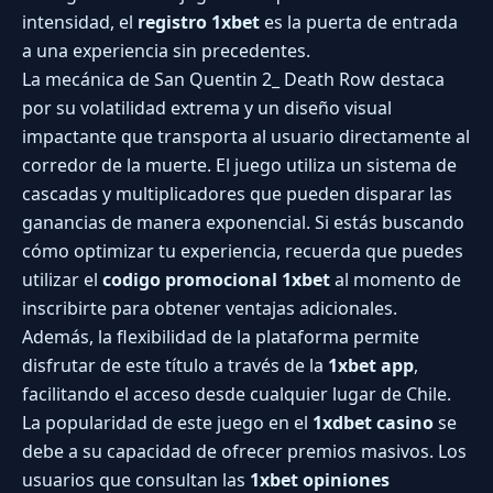
intensidad, el
registro 1xbet
es la puerta de entrada
a una experiencia sin precedentes.
La mecánica de San Quentin 2_ Death Row destaca
por su volatilidad extrema y un diseño visual
impactante que transporta al usuario directamente al
corredor de la muerte. El juego utiliza un sistema de
cascadas y multiplicadores que pueden disparar las
ganancias de manera exponencial. Si estás buscando
cómo optimizar tu experiencia, recuerda que puedes
utilizar el
codigo promocional 1xbet
al momento de
inscribirte para obtener ventajas adicionales.
Además, la flexibilidad de la plataforma permite
disfrutar de este título a través de la
1xbet app
,
facilitando el acceso desde cualquier lugar de Chile.
La popularidad de este juego en el
1xdbet casino
se
debe a su capacidad de ofrecer premios masivos. Los
usuarios que consultan las
1xbet opiniones