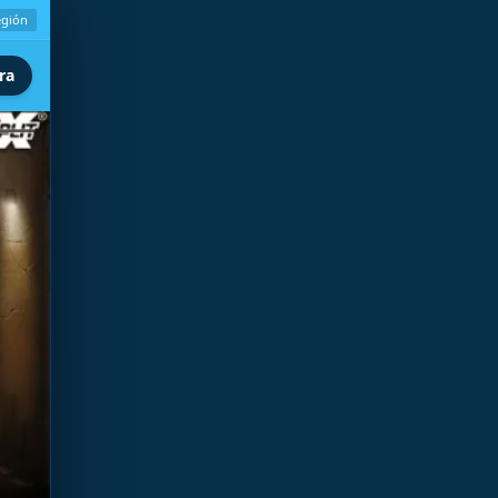
egión
ra