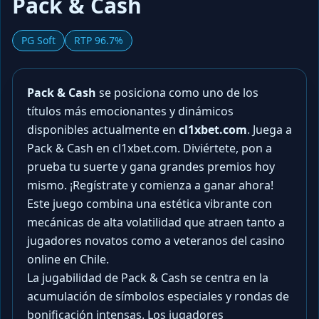
Pack & Cash
PG Soft
RTP 96.7%
Pack & Cash
se posiciona como uno de los
títulos más emocionantes y dinámicos
disponibles actualmente en
cl1xbet.com
. Juega a
Pack & Cash en cl1xbet.com. Diviértete, pon a
prueba tu suerte y gana grandes premios hoy
mismo. ¡Regístrate y comienza a ganar ahora!
Este juego combina una estética vibrante con
mecánicas de alta volatilidad que atraen tanto a
jugadores novatos como a veteranos del casino
online en Chile.
La jugabilidad de Pack & Cash se centra en la
acumulación de símbolos especiales y rondas de
bonificación intensas. Los jugadores