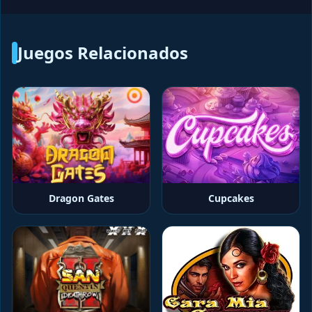
Juegos Relacionados
Cupcakes
Dragon Gates