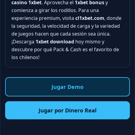
casino 1xbet
. Aprovecha el
1xbet bonus
y
comienza a girar los rodillos. Para una
experiencia premium, visita
cl1xbet.com
, donde
la seguridad, la velocidad de carga y la variedad
de juegos hacen que cada sesión sea única.
¡Descarga
1xbet download
hoy mismo y
descubre por qué Pack & Cash es el favorito de
los chilenos!
Jugar Demo
Jugar por Dinero Real