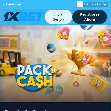
cl1xbet.com
Idioma y Región
Iniciar
Registrarse
Sesión
Ahora
▶