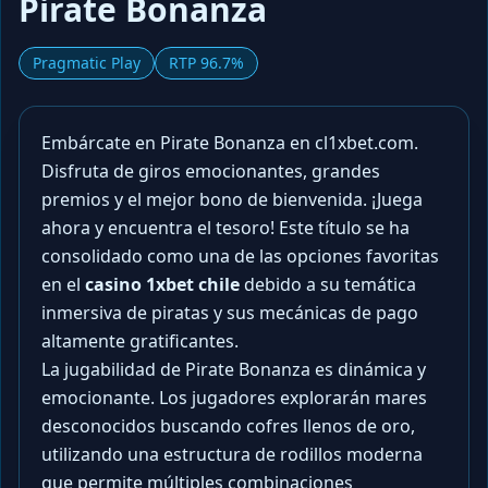
Pirate Bonanza
Pragmatic Play
RTP 96.7%
Embárcate en Pirate Bonanza en cl1xbet.com.
Disfruta de giros emocionantes, grandes
premios y el mejor bono de bienvenida. ¡Juega
ahora y encuentra el tesoro! Este título se ha
consolidado como una de las opciones favoritas
en el
casino 1xbet chile
debido a su temática
inmersiva de piratas y sus mecánicas de pago
altamente gratificantes.
La jugabilidad de Pirate Bonanza es dinámica y
emocionante. Los jugadores explorarán mares
desconocidos buscando cofres llenos de oro,
utilizando una estructura de rodillos moderna
que permite múltiples combinaciones