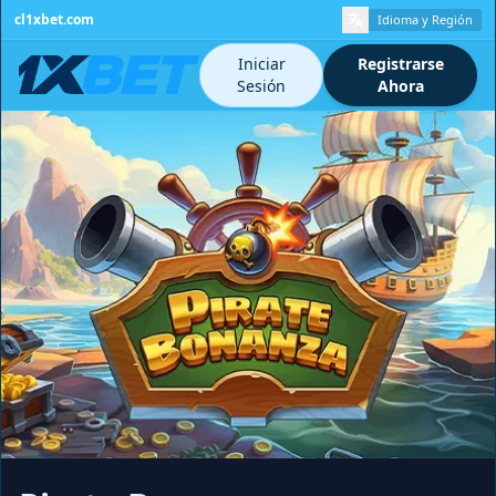
cl1xbet.com
Idioma y Región
Iniciar
Registrarse
Sesión
Ahora
▶