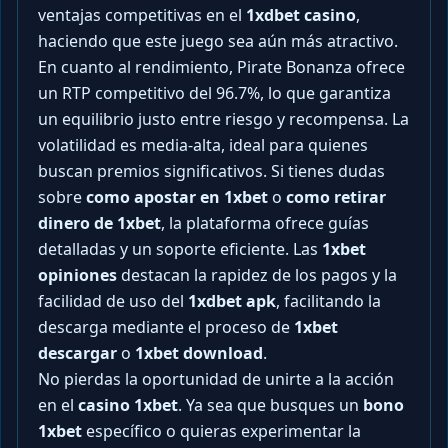
ventajas competitivas en el
1xdbet casino
,
haciendo que este juego sea aún más atractivo.
En cuanto al rendimiento, Pirate Bonanza ofrece
un RTP competitivo del 96.7%, lo que garantiza
un equilibrio justo entre riesgo y recompensa. La
volatilidad es media-alta, ideal para quienes
buscan premios significativos. Si tienes dudas
sobre
como apostar en 1xbet
o
como retirar
dinero de 1xbet
, la plataforma ofrece guías
detalladas y un soporte eficiente. Las
1xbet
opiniones
destacan la rapidez de los pagos y la
facilidad de uso del
1xdbet apk
, facilitando la
descarga mediante el proceso de
1xbet
descargar
o
1xbet download
.
No pierdas la oportunidad de unirte a la acción
en el
casino 1xbet
. Ya sea que busques un
bono
1xbet
específico o quieras experimentar la