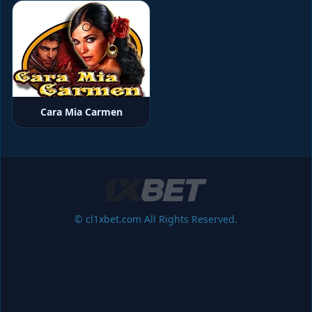
Cara Mia Carmen
© cl1xbet.com All Rights Reserved.