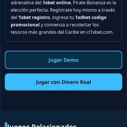
adrenalina del
1xbet online
, Pirate Bonanza es la
elección perfecta. Regístrate hoy mismo a través
del
1xbet registro
, ingresa tu
1xdbet codigo
promocional
y comienza a recolectar los
tesoros más grandes del Caribe en cl1xbet.com.
Jugar Demo
Jugar con Dinero Real
Juegos Relacionados