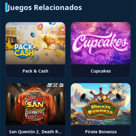
Juegos Relacionados
Pack & Cash
Cupcakes
San Quentin 2_ Death Row
Pirate Bonanza