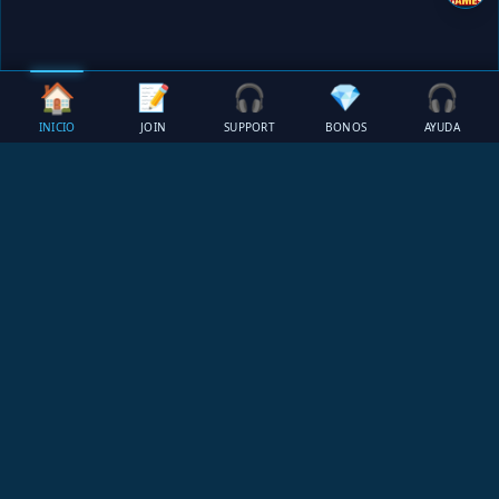
🏠
📝
🎧
💎
🎧
INICIO
JOIN
SUPPORT
BONOS
AYUDA
Jugar Dragon Gates en cl1xbet.com
⚙️
| Gana Premios Increíbles
RTP
VOLATILITY
96.5%
Alta ⚡⚡⚡⚡🌑