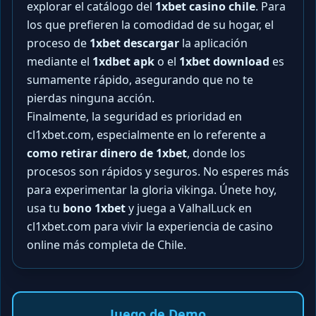
explorar el catálogo del
1xbet casino chile
. Para
los que prefieren la comodidad de su hogar, el
proceso de
1xbet descargar
la aplicación
mediante el
1xdbet apk
o el
1xbet download
es
sumamente rápido, asegurando que no te
pierdas ninguna acción.
Finalmente, la seguridad es prioridad en
cl1xbet.com, especialmente en lo referente a
como retirar dinero de 1xbet
, donde los
procesos son rápidos y seguros. No esperes más
para experimentar la gloria vikinga. Únete hoy,
usa tu
bono 1xbet
y juega a ValhalLuck en
cl1xbet.com para vivir la experiencia de casino
online más completa de Chile.
Juego de Demo