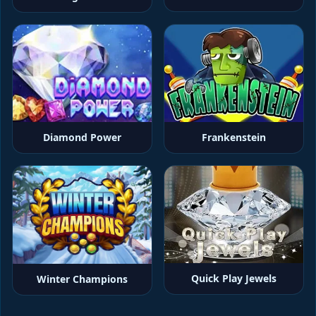
Diamond Power
Frankenstein
Quick Play Jewels
Winter Champions