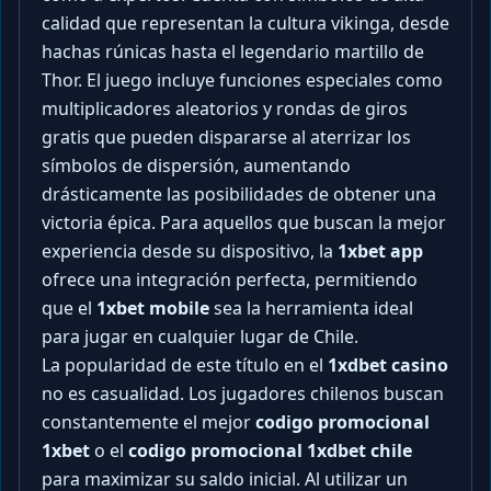
calidad que representan la cultura vikinga, desde
hachas rúnicas hasta el legendario martillo de
Thor. El juego incluye funciones especiales como
multiplicadores aleatorios y rondas de giros
gratis que pueden dispararse al aterrizar los
símbolos de dispersión, aumentando
drásticamente las posibilidades de obtener una
victoria épica. Para aquellos que buscan la mejor
experiencia desde su dispositivo, la
1xbet app
ofrece una integración perfecta, permitiendo
que el
1xbet mobile
sea la herramienta ideal
para jugar en cualquier lugar de Chile.
La popularidad de este título en el
1xdbet casino
no es casualidad. Los jugadores chilenos buscan
constantemente el mejor
codigo promocional
1xbet
o el
codigo promocional 1xdbet chile
para maximizar su saldo inicial. Al utilizar un