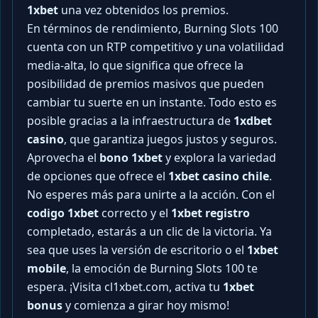
1xbet
una vez obtenidos los premios.
En términos de rendimiento, Burning Slots 100
cuenta con un RTP competitivo y una volatilidad
media-alta, lo que significa que ofrece la
posibilidad de premios masivos que pueden
cambiar tu suerte en un instante. Todo esto es
posible gracias a la infraestructura de
1xdbet
casino
, que garantiza juegos justos y seguros.
Aprovecha el
bono 1xbet
y explora la variedad
de opciones que ofrece el
1xbet casino chile
.
No esperes más para unirte a la acción. Con el
codigo 1xbet
correcto y el
1xbet registro
completado, estarás a un clic de la victoria. Ya
sea que uses la versión de escritorio o el
1xbet
mobile
, la emoción de Burning Slots 100 te
espera. ¡Visita cl1xbet.com, activa tu
1xbet
bonus
y comienza a girar hoy mismo!