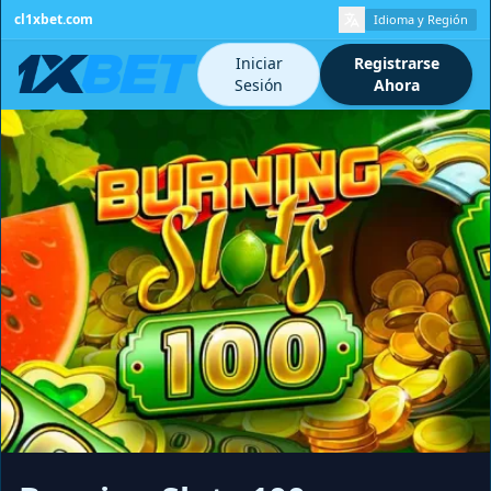
cl1xbet.com
Idioma y Región
Iniciar
Registrarse
Sesión
Ahora
▶