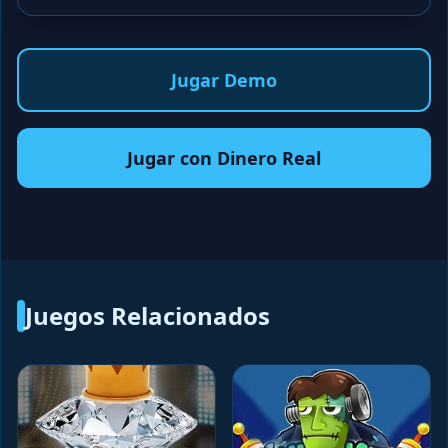
Jugar Demo
Jugar con Dinero Real
Juegos Relacionados