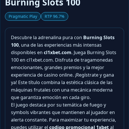
Burning Slots 100
Pragmatic Play
RTP 96.7%
Descubre la adrenalina pura con
Burning Slots
100
, una de las experiencias más intensas
disponibles en
cl1xbet.com
. Juega Burning Slots
100 en cl1xbet.com. Disfruta de tragamonedas
emocionantes, grandes premios y la mejor
experiencia de casino online. ¡Regístrate y gana
ya! Este título combina la estética clásica de las
máquinas frutales con una mecánica moderna
que garantiza emoción en cada giro.
El juego destaca por su temática de fuego y
symbols vibrantes que mantienen al jugador en
alerta constante. Para maximizar tu experiencia,
puedes utilizar el
codigo promocional 1xbet
al