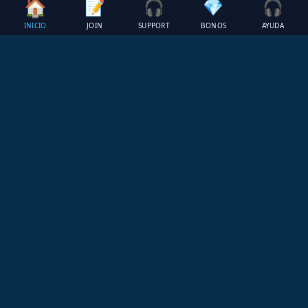
🏠
📝
🎧
💎
🎧
INICIO
JOIN
SUPPORT
BONOS
AYUDA
Quick Play Jewels en cl1xbet.com |
⚙️
Gana Premios Ahora
RTP
VOLATILITY
96.7%
High ⚡⚡⚡⚡🌑
MAX WIN
PAYLINES
x10000
243