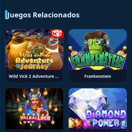
Juegos Relacionados
Wild Vick 2 Adventure Journey
Frankenstein