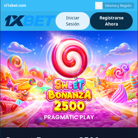
cl1xbet.com
Idioma y Región
Iniciar
Registrarse
Sesión
Ahora
▶