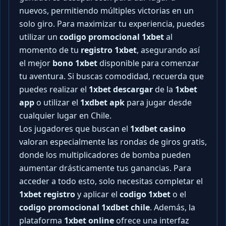
nuevos, permitiendo múltiples victorias en un
solo giro. Para maximizar tu experiencia, puedes
utilizar un
codigo promocional 1xbet
al
momento de tu
registro 1xbet
, asegurando así
el mejor
bono 1xbet
disponible para comenzar
tu aventura. Si buscas comodidad, recuerda que
puedes realizar el
1xbet descargar
de la
1xbet
app
o utilizar el
1xdbet apk
para jugar desde
cualquier lugar en Chile.
Los jugadores que buscan el
1xdbet casino
valoran especialmente las rondas de giros gratis,
donde los multiplicadores de bomba pueden
aumentar drásticamente tus ganancias. Para
acceder a todo esto, solo necesitas completar el
1xbet registro
y aplicar el
codigo 1xbet
o el
codigo promocional 1xdbet chile
. Además, la
plataforma
1xbet online
ofrece una interfaz