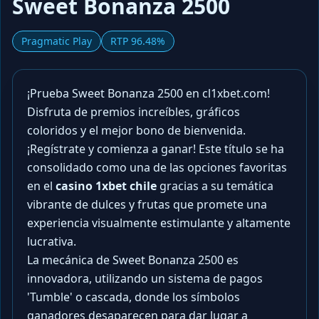
Sweet Bonanza 2500
Pragmatic Play
RTP 96.48%
¡Prueba Sweet Bonanza 2500 en cl1xbet.com!
Disfruta de premios increíbles, gráficos
coloridos y el mejor bono de bienvenida.
¡Regístrate y comienza a ganar! Este título se ha
consolidado como una de las opciones favoritas
en el
casino 1xbet chile
gracias a su temática
vibrante de dulces y frutas que promete una
experiencia visualmente estimulante y altamente
lucrativa.
La mecánica de Sweet Bonanza 2500 es
innovadora, utilizando un sistema de pagos
'Tumble' o cascada, donde los símbolos
ganadores desaparecen para dar lugar a