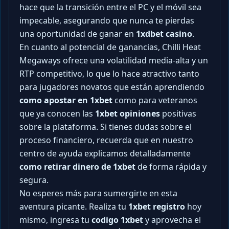
hace que la transición entre el PC y el móvil sea
impecable, asegurando que nunca te pierdas
una oportunidad de ganar en
1xdbet casino
.
En cuanto al potencial de ganancias, Chilli Heat
Megaways ofrece una volatilidad media-alta y un
RTP competitivo, lo que lo hace atractivo tanto
para jugadores novatos que están aprendiendo
como apostar en 1xbet
como para veteranos
que ya conocen las
1xbet opiniones
positivas
sobre la plataforma. Si tienes dudas sobre el
proceso financiero, recuerda que en nuestro
centro de ayuda explicamos detalladamente
como retirar dinero de 1xbet
de forma rápida y
segura.
No esperes más para sumergirte en esta
aventura picante. Realiza tu
1xbet registro
hoy
mismo, ingresa tu
codigo 1xbet
y aprovecha el