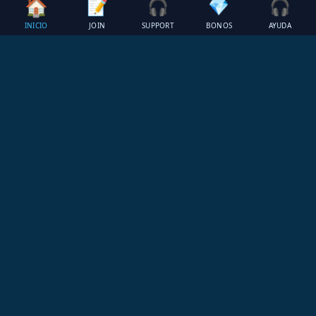
🏠
📝
🎧
💎
🎧
INICIO
JOIN
SUPPORT
BONOS
AYUDA
Chilli Heat Megaways en
⚙️
cl1xbet.com - ¡Juega y Gana Hoy!
RTP
VOLATILITY
96.45%
High ⚡⚡⚡⚡🌑
MAX WIN
PROVIDER
x10000
Pragmatic Play