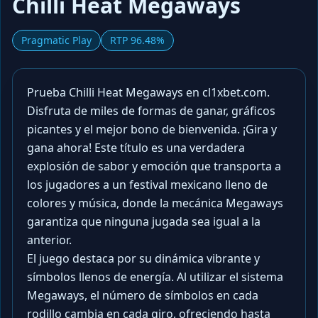
Chilli Heat Megaways
Pragmatic Play
RTP 96.48%
Prueba Chilli Heat Megaways en cl1xbet.com.
Disfruta de miles de formas de ganar, gráficos
picantes y el mejor bono de bienvenida. ¡Gira y
gana ahora! Este título es una verdadera
explosión de sabor y emoción que transporta a
los jugadores a un festival mexicano lleno de
colores y música, donde la mecánica Megaways
garantiza que ninguna jugada sea igual a la
anterior.
El juego destaca por su dinámica vibrante y
símbolos llenos de energía. Al utilizar el sistema
Megaways, el número de símbolos en cada
rodillo cambia en cada giro, ofreciendo hasta